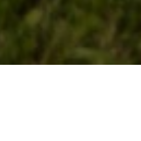
PRENOTA
Sport, cibo ed esperienze
regionali
Nella nostra regione potete assaggiare ottimi vini locali,
scoprire la straordinaria cucina del Prekmurje e
immergervi nella nostra acqua termale calda.