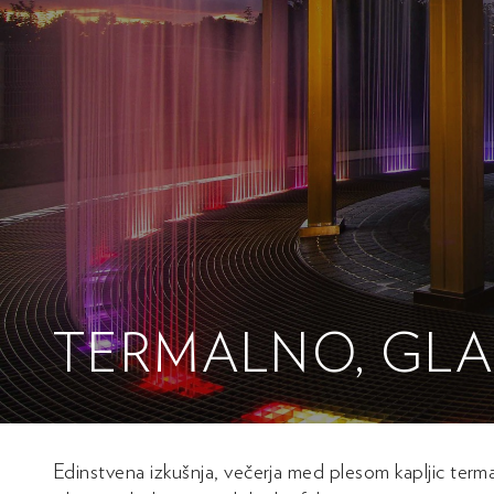
TERMALNO, GLA
Edinstvena izkušnja, večerja med plesom kapljic ter