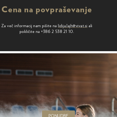
Cena na povpraševanje
Za več informacij nam pišite na
lidija.lajh@vivat.si
ali
pokličite na
+386 2 538 21 10
.
PONUDBE