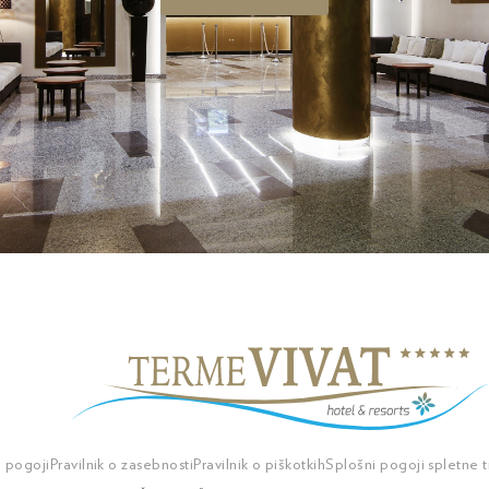
i pogoji
Pravilnik o zasebnosti
Pravilnik o piškotkih
Splošni pogoji spletne 