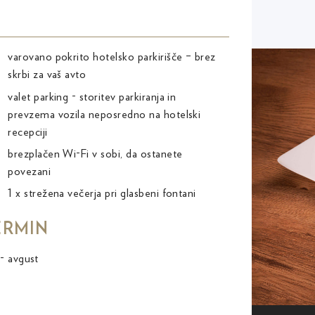
varovano pokrito hotelsko parkirišče – brez
skrbi za vaš avto
valet parking - storitev parkiranja in
prevzema vozila neposredno na hotelski
recepciji
brezplačen Wi-Fi v sobi, da ostanete
povezani
1 x strežena večerja pri glasbeni fontani
ERMIN
- avgust