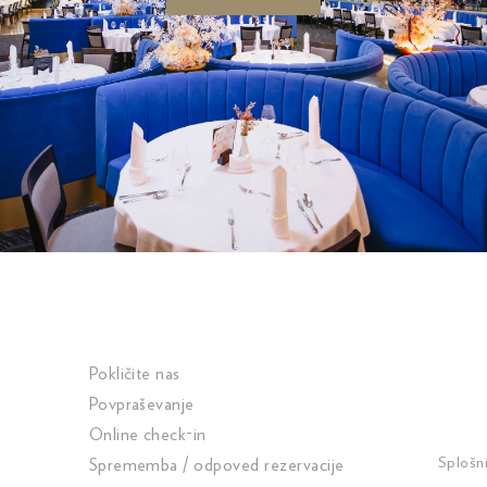
Pokličite nas
Povpraševanje
Online check-in
Splošn
Sprememba / odpoved rezervacije