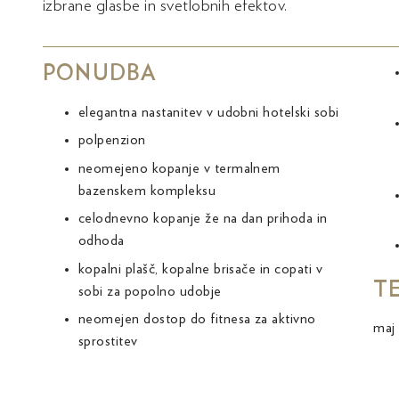
izbrane glasbe in svetlobnih efektov.
PONUDBA
elegantna nastanitev v udobni hotelski sobi
polpenzion
neomejeno kopanje v termalnem
bazenskem kompleksu
celodnevno kopanje že na dan prihoda in
odhoda
kopalni plašč, kopalne brisače in copati v
T
sobi za popolno udobje
neomejen dostop do fitnesa za aktivno
maj 
sprostitev