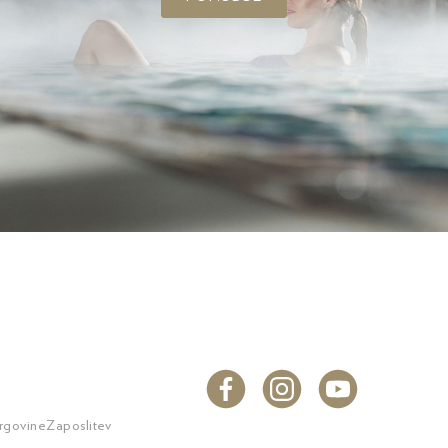
trgovine
Zaposlitev