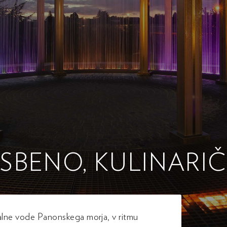
SBENO, KULINARI
malne vode Panonskega morja, v ritmu