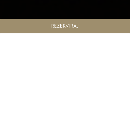
REZERVIRAJ
Ste za dogodek v dvorani
ali naravi?
Doživite poslovnost na panonski način in združite
koristno s prijetnim.
Za več informacij nam pišite na
info@vivat.si
ali
pokličite na
+386 2 538 21 00.