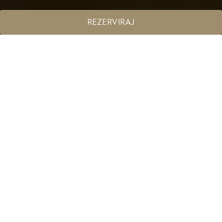
REZERVIRAJ
LOKACIJA
Najdete nas v severovzhodnem delu Slovenije v idilični