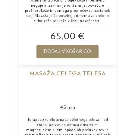
kislinami (sončnično olje) kožo intenzivno
neguje in zavira njeno staranje, povečuje
prožnost kože in pomaga preprečevati nastanek
strij. Masaža je še posebej primerna za zrelo in
suho kožo ter kožo v času nosečnosti.
65,00 €
DODAJ V KOŠARICO
MASAŽA CELEGA TELESA
45 min
Terapevtska obravnava celotnega telesa – od
stopal pa vse do obraza z morskim
magnezijevim oljem! Spodbudi prekrvavitev in