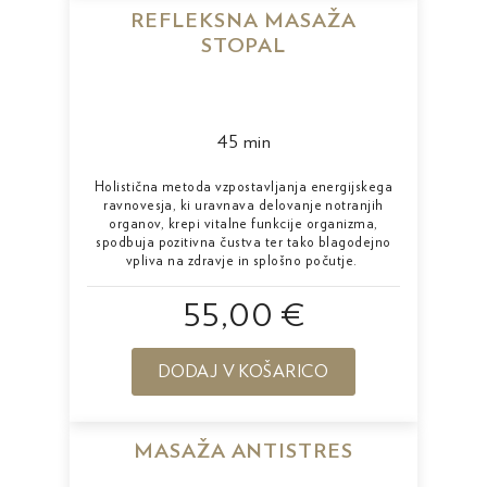
REFLEKSNA MASAŽA
STOPAL
45 min
Holistična metoda vzpostavljanja energijskega
ravnovesja, ki uravnava delovanje notranjih
organov, krepi vitalne funkcije organizma,
spodbuja pozitivna čustva ter tako blagodejno
vpliva na zdravje in splošno počutje.
55,00 €
DODAJ V KOŠARICO
MASAŽA ANTISTRES