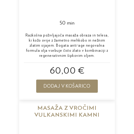
50 min
Razkošna poživljajoča masaža obraza in telesa,
ki kožo ovije z žametno mehkobo in nežnim
zlatim sijajem. Bogata anti-age negovalna
formula olja vsebuje čisto zlato v kombinaciji z
regenerativnim šipkovim oljem.
60,00 €
DODAJ V KOŠARICO
MASAŽA Z VROČIMI
VULKANSKIMI KAMNI