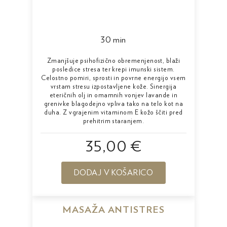
30 min
Zmanjšuje psihofizično obremenjenost, blaži
posledice stresa ter krepi imunski sistem.
Celostno pomiri, sprosti in povrne energijo vsem
vrstam stresu izpostavljene kože. Sinergija
eteričnih olj in omamnih vonjev lavande in
grenivke blagodejno vpliva tako na telo kot na
duha. Z vgrajenim vitaminom E kožo ščiti pred
prehitrim staranjem.
35,00 €
DODAJ V KOŠARICO
MASAŽA ANTISTRES