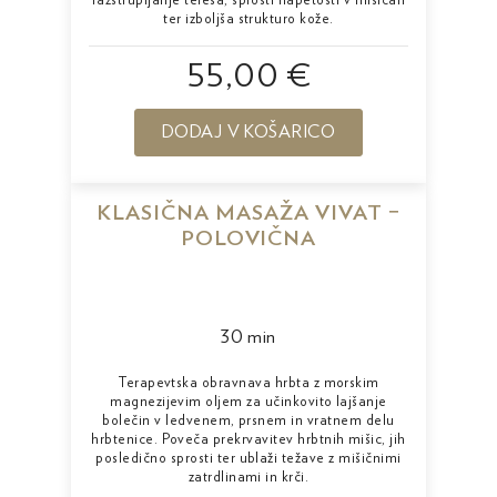
razstrupljanje telesa, sprosti napetosti v mišicah
ter izboljša strukturo kože.
55,00 €
DODAJ V KOŠARICO
KLASIČNA MASAŽA VIVAT –
POLOVIČNA
30 min
Terapevtska obravnava hrbta z morskim
magnezijevim oljem za učinkovito lajšanje
bolečin v ledvenem, prsnem in vratnem delu
hrbtenice. Poveča prekrvavitev hrbtnih mišic, jih
posledično sprosti ter ublaži težave z mišičnimi
zatrdlinami in krči.