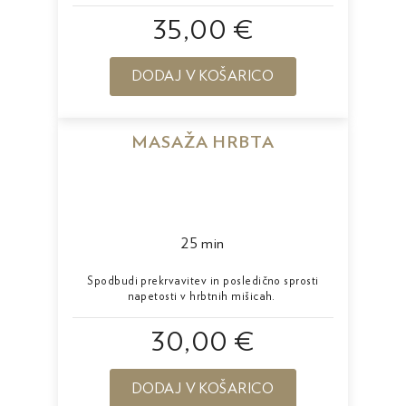
35,00 €
DODAJ V KOŠARICO
MASAŽA HRBTA
25 min
Spodbudi prekrvavitev in posledično sprosti
napetosti v hrbtnih mišicah.
30,00 €
DODAJ V KOŠARICO