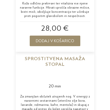
Kožo odlično prekrvavi ter vitalizira vse njene
naravne funkcije. Hkrati sprošča obrazne mišice,
bistri misli, izboljšuje koncentracijo ter učinkuje
proti pogostim glavobolom in nespečnosti.
28,00 €
DODAJ V KOŠARICO
SPROSTITVENA MASAŽA
STOPAL
20 min
Za zmanjšan občutek utrujenih nog. V sinergiji z
naravnimi sestavinami (eterično olje bora,
lavande, rožmarina, kafre, mentola) in skupaj z
masažo od prstov do kolen sprošča napetost v