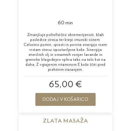
60 min
Zmanjšuje psihofizično obremenjenost, blaži
posledice stresa ter krepi imunski sistem.
Celostno pomiri, sprosti in povrne energijo vsem
vrstam stresu izpostavljene kože. Sinergija
eteričnih olj in omamnih vonjev lavande in
grenivke blagodejno vpliva tako na telo kot na
duha. Z vgrajenim vitaminom E kožo ščiti pred
prehitrim staranjem.
65,00 €
DODAJ V KOŠARICO
ZLATA MASAŽA