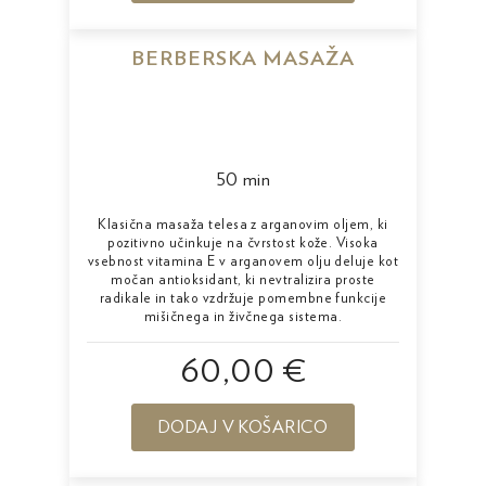
BERBERSKA MASAŽA
50 min
Klasična masaža telesa z arganovim oljem, ki
pozitivno učinkuje na čvrstost kože. Visoka
vsebnost vitamina E v arganovem olju deluje kot
močan antioksidant, ki nevtralizira proste
radikale in tako vzdržuje pomembne funkcije
mišičnega in živčnega sistema.
60,00 €
DODAJ V KOŠARICO