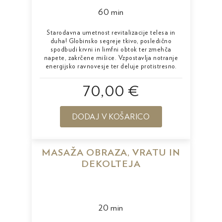
60 min
Starodavna umetnost revitalizacije telesa in
duha! Globinsko segreje tkivo, posledično
spodbudi krvni in limfni obtok ter zmehča
napete, zakrčene mišice. Vzpostavlja notranje
energijsko ravnovesje ter deluje protistresno.
70,00 €
DODAJ V KOŠARICO
MASAŽA OBRAZA, VRATU IN
DEKOLTEJA
20 min